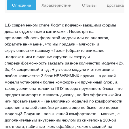
Описание
Характеристики
Отзывы
Доставка
1.В современном стиле Лофт с подчеркивающими формы
дивана отделочными кантиками . Несмотря на
прямолинейность форм этой модели или ее аналогов,
обратите внимание , что мы придали «мягкости и
скругленности» нашему «Тахо» (обратите внимание
-подлокотники и сиденье скруглены сверху и
спереди)Возможность заказать разное количество модулей 2х,
3х, 4х секционный и т.д , + угловые модули и оттоманки в
любом количестве.2.блок НЕЗАВИМЫХ пружин – в данной
модели установлен более комфортный пружинный блок , а
также увеличена толщина ППУ поверх пружинного блока , что
придает комфорт и мягкость дивану , но без эффекта «койки
или проваливания » (аналогичных моделей по комфортности
сидения в нашей линейке диванов еще не было, это первая
модель)3.Подушки : повышенной комфортности – мягкие , с
дополнительным внутренним чехлом из синтепона 200-ой
плотности, набивные -холлофайбер , чехол съемный на