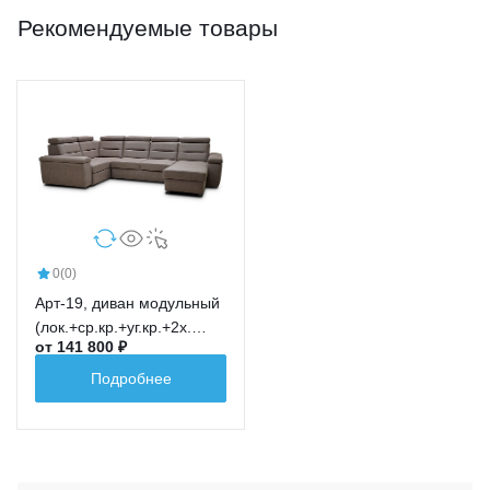
Рекомендуемые товары
0
(0)
Арт-19, диван модульный
(лок.+ср.кр.+уг.кр.+2х.
от 141 800 ₽
мест.с мех.+шезл.+лок)
Подробнее