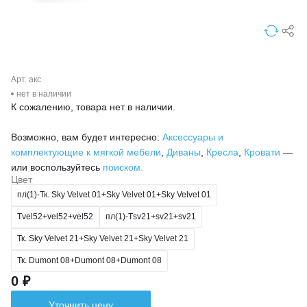
Арт. акс
нет в наличии
К сожалению, товара нет в наличии.
Возможно, вам будет интересно:
Аксессуары и
комплектующие к мягкой мебели
,
Диваны
,
Кресла
,
Кровати
—
или воспользуйтесь
поиском.
Цвет
пл(1)-Тк. Sky Velvet 01+Sky Velvet 01+Sky Velvet 01
Тvel52+vel52+vel52
пл(1)-Тsv21+sv21+sv21
Тк. Sky Velvet 21+Sky Velvet 21+Sky Velvet 21
Тк. Dumont 08+Dumont 08+Dumont 08
0 ₽
Уточнить цену