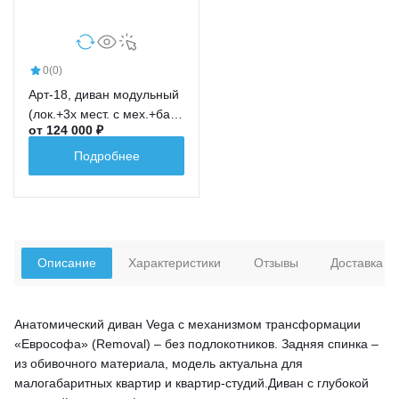
0
(0)
Арт-18, диван модульный
(лок.+3х мест. с мех.+бар
от 124 000 ₽
новый+ср.кр.+лок.)
Подробнее
Описание
Характеристики
Отзывы
Доставка
Анатомический диван Vega с механизмом трансформации
«Еврософа» (Removal) – без подлокотников. Задняя спинка –
из обивочного материала, модель актуальна для
малогабаритных квартир и квартир-студий.Диван с глубокой