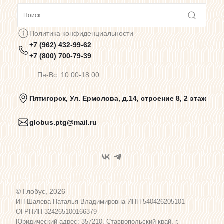
Сотрудничество
Политика конфиденциальности
+7 (962) 432-99-62
Предупреждения о цветопередаче
+7 (800) 700-79-39
Пн-Вс: 10:00-18:00
Политика конфиденциальности
Пятигорск, Ул. Ермолова, д.14, строение 8, 2 этаж
globus.ptg@mail.ru
Пользовательское соглашение
Договор оферты
© Глобус, 2026
Программа лояльности
ИП Шалева Наталья Владимировна ИНН 540426205101
ОГРНИП 324265100166379
Юридический адрес: 357210, Ставропольский край, г.