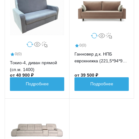
0
(0)
Ганновер д.к. НПБ
0
(0)
еврокнижка (221,5*94*91,5
Токио-4, диван прямой
сп.м.191,5*148)
(сп.м. 1400)
от 40 900 ₽
от 39 500 ₽
Подробнее
Подробнее