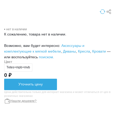
нет в наличии
К сожалению, товара нет в наличии.
Возможно, вам будет интересно:
Аксессуары и
комплектующие к мягкой мебели
,
Диваны
,
Кресла
,
Кровати
—
или воспользуйтесь
поиском.
Цвет
Тetes+mpb+mvb
0 ₽
Уточнить цену
Цена действительна только для интернет магазина и может отличаться от цен в
розничных магазинах
Нашли дешевле?