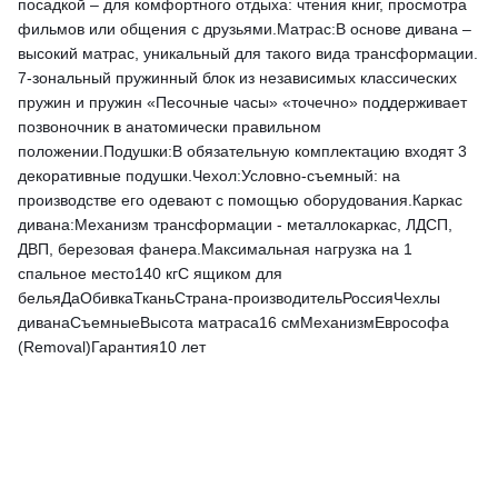
посадкой – для комфортного отдыха: чтения книг, просмотра
фильмов или общения с друзьями.Матрас:В основе дивана –
высокий матрас, уникальный для такого вида трансформации.
7-зональный пружинный блок из независимых классических
пружин и пружин «Песочные часы» «точечно» поддерживает
позвоночник в анатомически правильном
положении.Подушки:В обязательную комплектацию входят 3
декоративные подушки.Чехол:Условно-съемный: на
производстве его одевают с помощью оборудования.Каркас
дивана:Механизм трансформации - металлокаркас, ЛДСП,
ДВП, березовая фанера.Максимальная нагрузка на 1
спальное место140 кгС ящиком для
бельяДаОбивкаТканьСтрана-производительРоссияЧехлы
диванаСъемныеВысота матраса16 смМеханизмЕврософа
(Removal)Гарантия10 лет