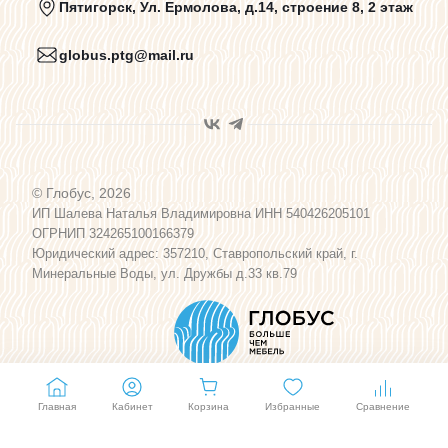
Пятигорск, Ул. Ермолова, д.14, строение 8, 2 этаж
globus.ptg@mail.ru
Пользовательское соглашение
Договор оферты
© Глобус, 2026
Программа лояльности
ИП Шалева Наталья Владимировна ИНН 540426205101
ОГРНИП 324265100166379
Юридический адрес: 357210, Ставропольский край, г.
Карта сайта
Минеральные Воды, ул. Дружбы д.33 кв.79
Главная
Кабинет
Корзина
Избранные
Сравнение