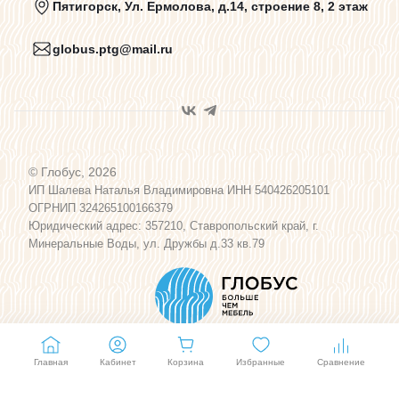
Пятигорск, Ул. Ермолова, д.14, строение 8, 2 этаж
globus.ptg@mail.ru
Пользовательское соглашение
Договор оферты
© Глобус, 2026
Программа лояльности
ИП Шалева Наталья Владимировна ИНН 540426205101
ОГРНИП 324265100166379
Юридический адрес: 357210, Ставропольский край, г.
Карта сайта
Минеральные Воды, ул. Дружбы д.33 кв.79
Главная
Кабинет
Корзина
Избранные
Сравнение