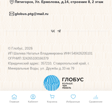
Пятигорск, Ул. Ермолова, д.14, строение 8, 2 этаж
globus.ptg@mail.ru
Пользовательское соглашение
Договор оферты
© Глобус, 2026
Программа лояльности
ИП Шалева Наталья Владимировна ИНН 540426205101
ОГРНИП 324265100166379
Юридический адрес: 357210, Ставропольский край, г.
Карта сайта
Минеральные Воды, ул. Дружбы д.33 кв.79
Главная
Кабинет
Корзина
Избранные
Сравнение