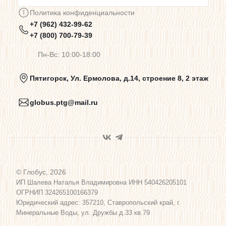
Сотрудничество
Политика конфиденциальности
+7 (962) 432-99-62
Предупреждения о цветопередаче
+7 (800) 700-79-39
Пн-Вс: 10:00-18:00
Политика конфиденциальности
Пятигорск, Ул. Ермолова, д.14, строение 8, 2 этаж
globus.ptg@mail.ru
Пользовательское соглашение
Договор оферты
© Глобус, 2026
Программа лояльности
ИП Шалева Наталья Владимировна ИНН 540426205101
ОГРНИП 324265100166379
Юридический адрес: 357210, Ставропольский край, г.
Карта сайта
Минеральные Воды, ул. Дружбы д.33 кв.79