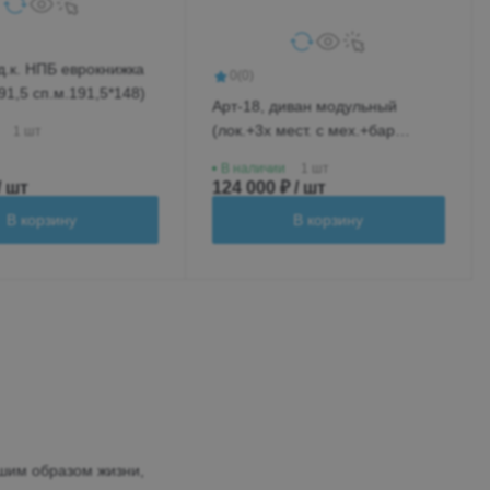
д.к. НПБ еврокнижка
0
(0)
91,5 сп.м.191,5*148)
Арт-18, диван модульный
(лок.+3х мест. с мех.+бар
1 шт
новый+ср.кр.+лок.)
В наличии
1 шт
/ шт
124 000 ₽ / шт
В корзину
В корзину
шим образом жизни,