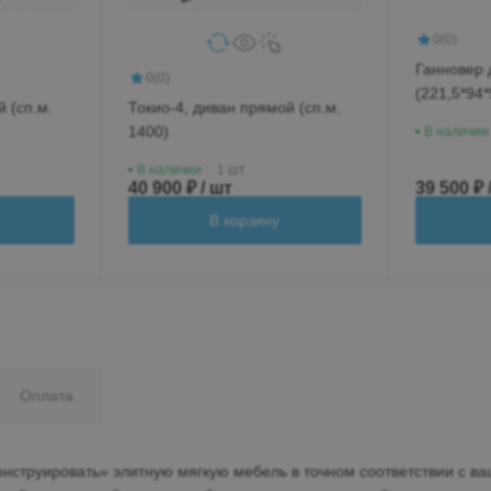
0
(0)
Ганновер 
0
(0)
(221,5*94*
 (сп.м.
Токио-4, диван прямой (сп.м.
1400)
В наличии
В наличии
1 шт
40 900 ₽ / шт
39 500 ₽ 
В корзину
Оплата
нструировать» элитную мягкую мебель в точном соответствии с ва