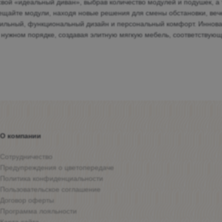
вой «идеальный диван», выбрав количество модулей и подушек, а
ещайте модули, находя новые решения для смены обстановки, ве
тильный, функциональный дизайн и персональный комфорт. Иннова
в нужном порядке, создавая элитную мягкую мебель, соответству
О компании
Сотрудничество
Предупреждения о цветопередаче
Политика конфиденциальности
Пользовательское соглашение
Договор оферты
Программа лояльности