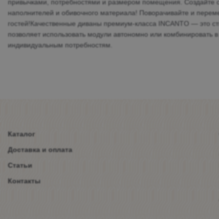
привычками, потребностями и размером помещения. Создайте с
наполнителей и обивочного материала! Поворачивайте и перем
гостей!Качественные диваны премиум-класса INCANTO — это с
позволяет использовать модули автономно или комбинировать 
индивидуальным потребностям.
Каталог
Доставка и оплата
Статьи
Контакты