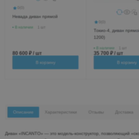
0
(0)
Невада диван прямой
0
(0)
В наличии
1 шт
Токио-4, диван прямой
1200)
В наличии
1 шт
80 600 ₽ / шт
35 700 ₽ / шт
В корзину
В корзину
Описание
Характеристики
Отзывы
Доставка
Диван «INCANTO» — это модель-конструктор, позволяющий «ско