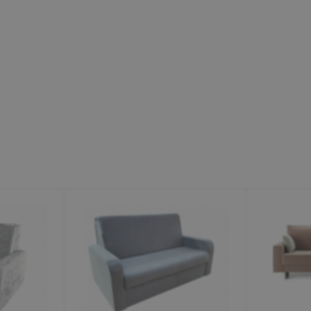
Минеральные Воды
Ул. Дружбы, 41а, корпус
1
Пн-Вс 9:00-19:00
+7 (906) 475-19-42
+7 (800) 700-79-39
family@mebel-globus.ru