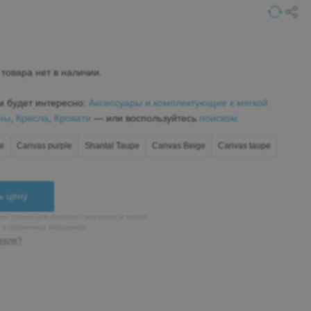
товара нет в наличии.
м будет интересно:
Аксессуары и комплектующие к мягкой
ны
,
Кресла
,
Кровати
— или воспользуйтесь
поиском.
te
Canvas purple
Shantal Taupe
Canvas Beige
Canvas taupe
ь цену
на только для интернет магазина и может
н в розничных магазинах
евле?