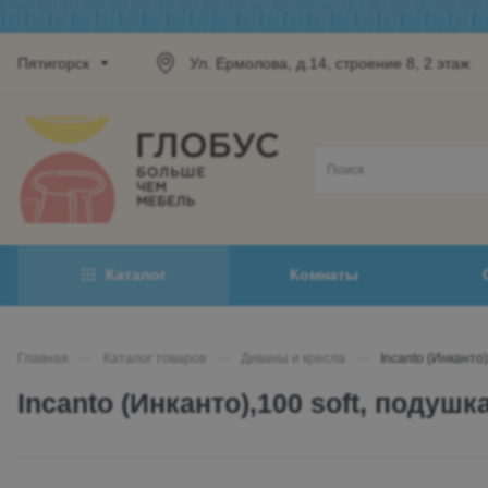
Пятигорск
Ул. Ермолова, д.14, строение 8, 2 этаж
Каталог
Комнаты
Главная
—
Каталог товаров
—
Диваны и кресла
—
Incanto (Инканто
Incanto (Инканто),100 soft, подуш