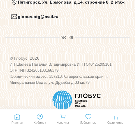
Пятигорск, Ул. Ермолова, д.14, строение 8, 2 этаж
globus.ptg@mail.ru
Пользовательское соглашение
Договор оферты
© Глобус, 2026
Программа лояльности
ИП Шалева Наталья Владимировна ИНН 540426205101
ОГРНИП 324265100166379
Юридический адрес: 357210, Ставропольский край, г.
Карта сайта
Минеральные Воды, ул. Дружбы д.33 кв.79
Главная
Кабинет
Корзина
Избранные
Сравнение