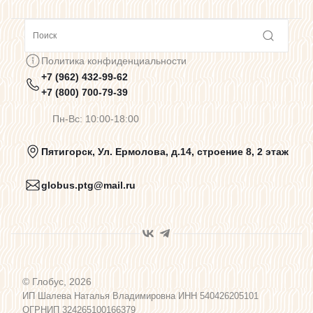
Сотрудничество
Политика конфиденциальности
+7 (962) 432-99-62
Предупреждения о цветопередаче
+7 (800) 700-79-39
Пн-Вс: 10:00-18:00
Политика конфиденциальности
Пятигорск, Ул. Ермолова, д.14, строение 8, 2 этаж
globus.ptg@mail.ru
Пользовательское соглашение
Договор оферты
© Глобус, 2026
Программа лояльности
ИП Шалева Наталья Владимировна ИНН 540426205101
ОГРНИП 324265100166379