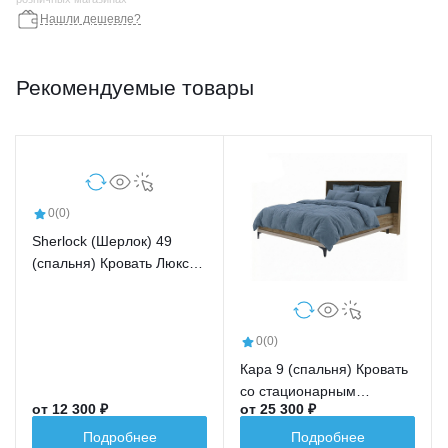
Нашли дешевле?
Рекомендуемые товары
0
(0)
Sherlock (Шерлок) 49
(спальня) Кровать Люкс
(1200)
0
(0)
Кара 9 (спальня) Кровать
со стационарным
от 12 300 ₽
от 25 300 ₽
основанием (1600)
металл
Подробнее
Подробнее