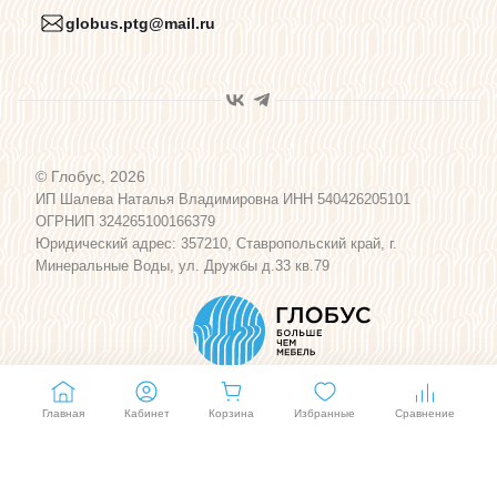
globus.ptg@mail.ru
Пользовательское соглашение
Договор оферты
© Глобус, 2026
Программа лояльности
ИП Шалева Наталья Владимировна ИНН 540426205101
ОГРНИП 324265100166379
Юридический адрес: 357210, Ставропольский край, г.
Карта сайта
Минеральные Воды, ул. Дружбы д.33 кв.79
Главная
Кабинет
Корзина
Избранные
Сравнение