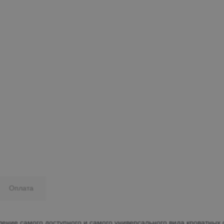
Минеральные Воды
Ул. Дружбы, 41а, корпус
1
Пн-Вс 9:00-19:00
+7 (906) 475-19-42
+7 (800) 700-79-39
family@mebel-globus.ru
Оплата
ление самого доступного и самого универсального вида кроватных 