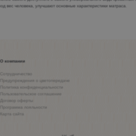
под вес человека, улучшают основные характеристики матраса.
О компании
Сотрудничество
Предупреждения о цветопередаче
Политика конфиденциальности
Пользовательское соглашение
Договор оферты
Программа лояльности
Карта сайта