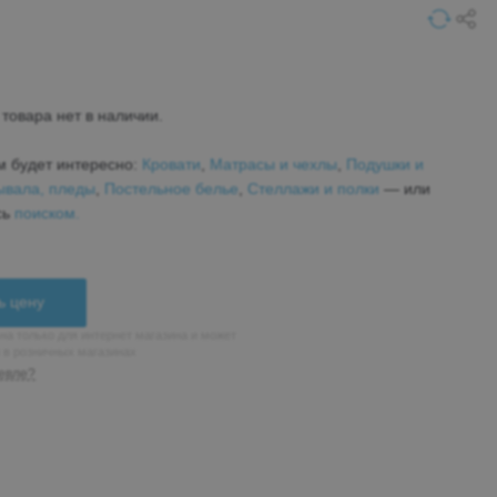
товара нет в наличии.
м будет интересно:
Кровати
,
Матрасы и чехлы
,
Подушки и
ывала, пледы
,
Постельное белье
,
Стеллажи и полки
— или
сь
поиском.
ь цену
на только для интернет магазина и может
н в розничных магазинах
евле?