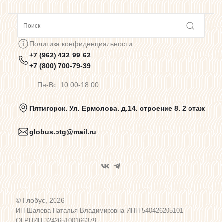
Сотрудничество
Политика конфиденциальности
+7 (962) 432-99-62
Предупреждения о цветопередаче
+7 (800) 700-79-39
Пн-Вс: 10:00-18:00
Политика конфиденциальности
Пятигорск, Ул. Ермолова, д.14, строение 8, 2 этаж
globus.ptg@mail.ru
Пользовательское соглашение
Договор оферты
© Глобус, 2026
Программа лояльности
ИП Шалева Наталья Владимировна ИНН 540426205101
ОГРНИП 324265100166379