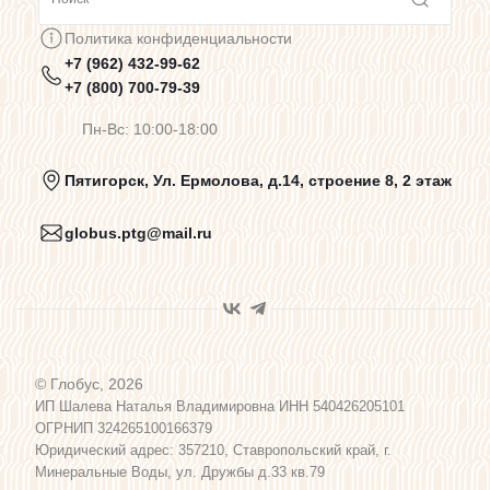
Сотрудничество
Политика конфиденциальности
+7 (962) 432-99-62
Предупреждения о цветопередаче
+7 (800) 700-79-39
Пн-Вс: 10:00-18:00
Политика конфиденциальности
Пятигорск, Ул. Ермолова, д.14, строение 8, 2 этаж
globus.ptg@mail.ru
Пользовательское соглашение
Договор оферты
© Глобус, 2026
Программа лояльности
ИП Шалева Наталья Владимировна ИНН 540426205101
ОГРНИП 324265100166379
Юридический адрес: 357210, Ставропольский край, г.
Карта сайта
Минеральные Воды, ул. Дружбы д.33 кв.79