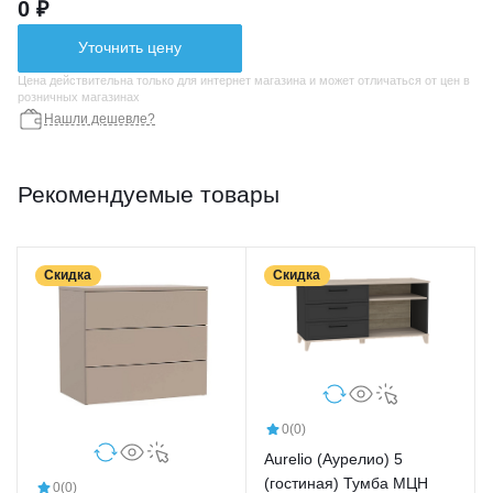
0 ₽
Уточнить цену
Цена действительна только для интернет магазина и может отличаться от цен в
розничных магазинах
Нашли дешевле?
Рекомендуемые товары
Скидка
Скидка
0
(0)
Aurelio (Аурелио) 5
(гостиная) Тумба МЦН
0
(0)