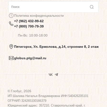
Сотрудничество
Политика конфиденциальности
+7 (962) 432-99-62
Предупреждения о цветопередаче
+7 (800) 700-79-39
Пн-Вс: 10:00-18:00
Политика конфиденциальности
Пятигорск, Ул. Ермолова, д.14, строение 8, 2 этаж
globus.ptg@mail.ru
Пользовательское соглашение
Договор оферты
© Глобус, 2026
Программа лояльности
ИП Шалева Наталья Владимировна ИНН 540426205101
ОГРНИП 324265100166379
Юридический адрес: 357210, Ставропольский край, г.