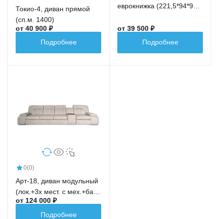
еврокнижка (221,5*94*91,5
Токио-4, диван прямой
сп.м.191,5*148)
(сп.м. 1400)
от 40 900 ₽
от 39 500 ₽
Подробнее
Подробнее
0
(0)
Арт-18, диван модульный
(лок.+3х мест. с мех.+бар
от 124 000 ₽
новый+ср.кр.+лок.)
Подробнее