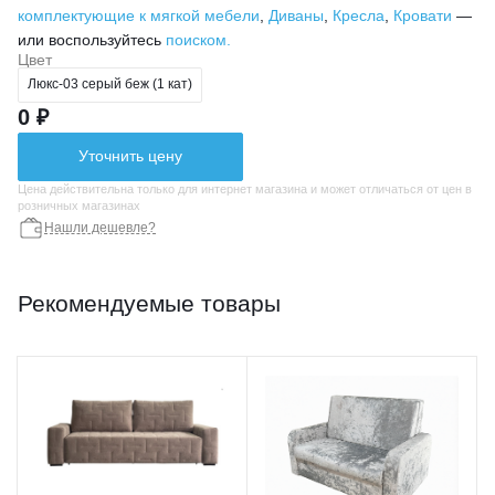
комплектующие к мягкой мебели
,
Диваны
,
Кресла
,
Кровати
—
или воспользуйтесь
поиском.
Цвет
Люкс-03 серый беж (1 кат)
0 ₽
Уточнить цену
Цена действительна только для интернет магазина и может отличаться от цен в
розничных магазинах
Нашли дешевле?
Рекомендуемые товары