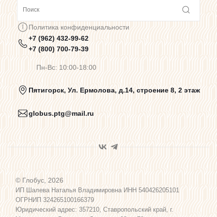
Сотрудничество
Политика конфиденциальности
+7 (962) 432-99-62
Предупреждения о цветопередаче
+7 (800) 700-79-39
Пн-Вс: 10:00-18:00
Политика конфиденциальности
Пятигорск, Ул. Ермолова, д.14, строение 8, 2 этаж
globus.ptg@mail.ru
Пользовательское соглашение
Договор оферты
© Глобус, 2026
Программа лояльности
ИП Шалева Наталья Владимировна ИНН 540426205101
ОГРНИП 324265100166379
Юридический адрес: 357210, Ставропольский край, г.
Карта сайта