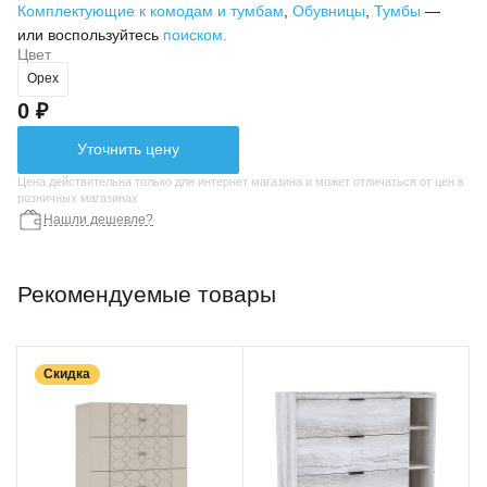
Комплектующие к комодам и тумбам
,
Обувницы
,
Тумбы
—
или воспользуйтесь
поиском.
Цвет
Орех
0 ₽
Уточнить цену
Цена действительна только для интернет магазина и может отличаться от цен в
розничных магазинах
Нашли дешевле?
Рекомендуемые товары
Скидка