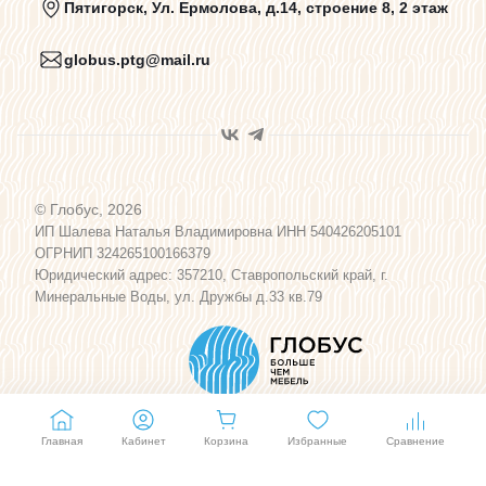
Пятигорск, Ул. Ермолова, д.14, строение 8, 2 этаж
globus.ptg@mail.ru
Пользовательское соглашение
Договор оферты
© Глобус, 2026
Программа лояльности
ИП Шалева Наталья Владимировна ИНН 540426205101
ОГРНИП 324265100166379
Юридический адрес: 357210, Ставропольский край, г.
Карта сайта
Минеральные Воды, ул. Дружбы д.33 кв.79
Главная
Кабинет
Корзина
Избранные
Сравнение