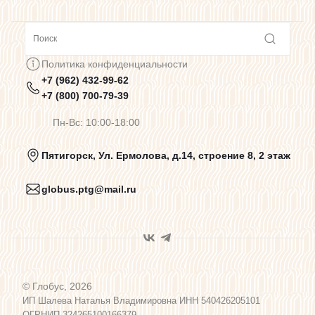
Сотрудничество
Политика конфиденциальности
+7 (962) 432-99-62
Предупреждения о цветопередаче
+7 (800) 700-79-39
Пн-Вс: 10:00-18:00
Политика конфиденциальности
Пятигорск, Ул. Ермолова, д.14, строение 8, 2 этаж
globus.ptg@mail.ru
Пользовательское соглашение
Договор оферты
© Глобус, 2026
Программа лояльности
ИП Шалева Наталья Владимировна ИНН 540426205101
ОГРНИП 324265100166379