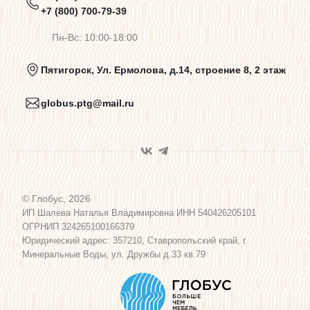
Предупреждения о цветопередаче
+7 (800) 700-79-39
Пн-Вс: 10:00-18:00
Политика конфиденциальности
Пятигорск, Ул. Ермолова, д.14, строение 8, 2 этаж
globus.ptg@mail.ru
Пользовательское соглашение
Договор оферты
© Глобус, 2026
Программа лояльности
ИП Шалева Наталья Владимировна ИНН 540426205101
ОГРНИП 324265100166379
Юридический адрес: 357210, Ставропольский край, г.
Карта сайта
Минеральные Воды, ул. Дружбы д.33 кв.79