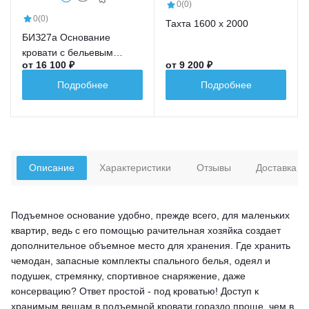
0
(0)
0
(0)
Тахта 1600 х 2000
БИЗ27а Основание
кровати с бельевым
от 16 100 ₽
от 9 200 ₽
ящиком (1600х2000)
Подробнее
Подробнее
Описание
Характеристики
Отзывы
Доставка
Подъемное основание удобно, прежде всего, для маленьких
квартир, ведь с его помощью рачительная хозяйка создает
дополнительное объемное место для хранения. Где хранить
чемодан, запасные комплекты спального белья, одеял и
подушек, стремянку, спортивное снаряжение, даже
консервацию? Ответ простой - под кроватью! Доступ к
хранимым вещам в подъемной кровати гораздо проще, чем в