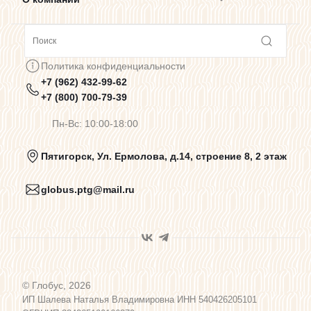
Сотрудничество
Политика конфиденциальности
+7 (962) 432-99-62
Предупреждения о цветопередаче
+7 (800) 700-79-39
Пн-Вс: 10:00-18:00
Политика конфиденциальности
Пятигорск, Ул. Ермолова, д.14, строение 8, 2 этаж
globus.ptg@mail.ru
Пользовательское соглашение
Договор оферты
© Глобус, 2026
Программа лояльности
ИП Шалева Наталья Владимировна ИНН 540426205101