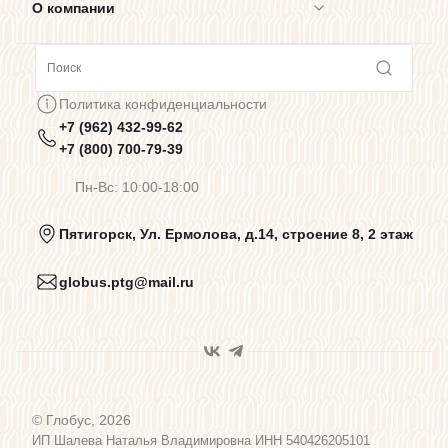
О компании
Сотрудничество
Политика конфиденциальности
+7 (962) 432-99-62
Предупреждения о цветопередаче
+7 (800) 700-79-39
Пн-Вс: 10:00-18:00
Политика конфиденциальности
Пятигорск, Ул. Ермолова, д.14, строение 8, 2 этаж
globus.ptg@mail.ru
Пользовательское соглашение
Договор оферты
© Глобус, 2026
Программа лояльности
ИП Шалева Наталья Владимировна ИНН 540426205101