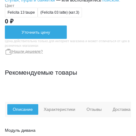
Стулья, пуфы и банкетки
— или воспользуйтесь
поиском.
Цвет
Felicita 13 taupe
(Felicita 03 latte) (кат.3)
0 ₽
Уточнить цену
Цена действительна только для интернет магазина и может отличаться от цен в
розничных магазинах
Нашли дешевле?
Рекомендуемые товары
Описание
Характеристики
Отзывы
Доставка
Модуль дивана