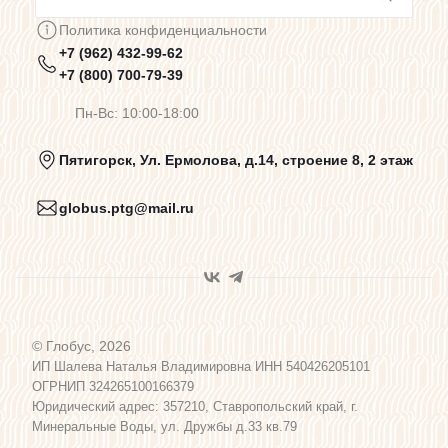
Сотрудничество
Политика конфиденциальности
+7 (962) 432-99-62
Предупреждения о цветопередаче
+7 (800) 700-79-39
Пн-Вс: 10:00-18:00
Политика конфиденциальности
Пятигорск, Ул. Ермолова, д.14, строение 8, 2 этаж
globus.ptg@mail.ru
Пользовательское соглашение
Договор оферты
© Глобус, 2026
Программа лояльности
ИП Шалева Наталья Владимировна ИНН 540426205101
ОГРНИП 324265100166379
Юридический адрес: 357210, Ставропольский край, г.
Карта сайта
Минеральные Воды, ул. Дружбы д.33 кв.79