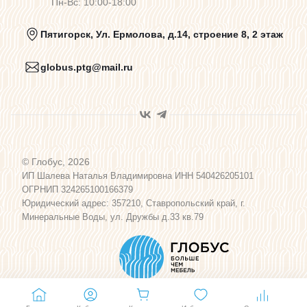
Пн-Вс: 10:00-18:00
Политика конфиденциальности
Пятигорск, Ул. Ермолова, д.14, строение 8, 2 этаж
globus.ptg@mail.ru
Пользовательское соглашение
Договор оферты
© Глобус, 2026
Программа лояльности
ИП Шалева Наталья Владимировна ИНН 540426205101
ОГРНИП 324265100166379
Юридический адрес: 357210, Ставропольский край, г.
Карта сайта
Минеральные Воды, ул. Дружбы д.33 кв.79