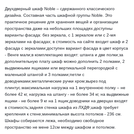
Двухдверный шкаф Noble – сдержанного классического
дизайна. Составная часть шкафной группы Noble. Это
практичное решение для хранения вещей и организации
пространства даже на небольших площадях.доступны
варианты фасада: без зеркала, с 1 зеркалом или с 2-мя
зеркалами на фасадах; в стоимость на сайте входит шкаф и 2
фасада с зеркалами;доступен вариант фасада в цвет корпуса
- Венге мали;в комплектацию входят: штанга и две полки;за
дополнительную плату шкаф можно дополнить 2 полками, 2
выдвижными ящиками или вертикальной перегородкой с
маленькой штангой и 3 полками;петли с
доводчиками;металлические ручки хром;вырез под
плинтус.максимальная нагрузка на 1 внутреннюю полку – не
более 42 кг, нагрузка на штангу - не более 34 кг, на выдвижные
ящики - не более 9 кг на 1 ящик;доводчики на дверцах входят
в стоимость;задняя стенка шкафа из ЛХДФ;шкаф требует
крепления к стене;минимальная высота потолков - 236 см.
Шкафы собираются лежа, необходимо свободное
пространство не мене 12см между шкафом и потолком.