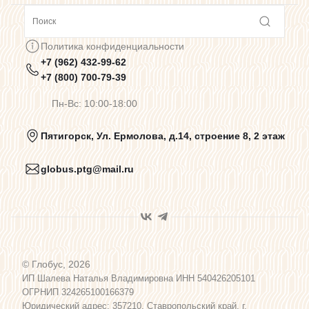
Сотрудничество
Политика конфиденциальности
+7 (962) 432-99-62
Предупреждения о цветопередаче
+7 (800) 700-79-39
Пн-Вс: 10:00-18:00
Политика конфиденциальности
Пятигорск, Ул. Ермолова, д.14, строение 8, 2 этаж
globus.ptg@mail.ru
Пользовательское соглашение
Договор оферты
© Глобус, 2026
Программа лояльности
ИП Шалева Наталья Владимировна ИНН 540426205101
ОГРНИП 324265100166379
Юридический адрес: 357210, Ставропольский край, г.