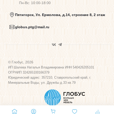
Пн-Вс: 10:00-18:00
Политика конфиденциальности
Пятигорск, Ул. Ермолова, д.14, строение 8, 2 этаж
globus.ptg@mail.ru
Пользовательское соглашение
Договор оферты
© Глобус, 2026
Программа лояльности
ИП Шалева Наталья Владимировна ИНН 540426205101
ОГРНИП 324265100166379
Юридический адрес: 357210, Ставропольский край, г.
Карта сайта
Минеральные Воды, ул. Дружбы д.33 кв.79