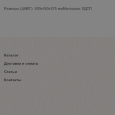
Размеры (Ш\В\Г): 500х450х375 ммМатериал: ЛДСП
Каталог
Доставка и оплата
Статьи
Контакты