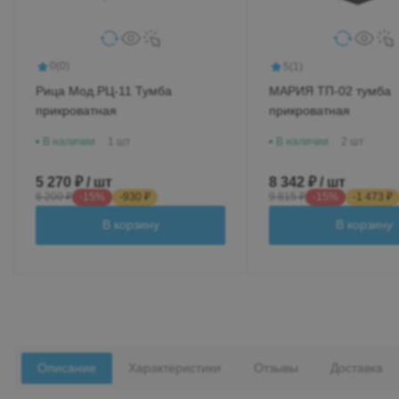
0
(0)
5
(1)
Рица Мод.РЦ-11 Тумба
МАРИЯ ТП-02 тумба
прикроватная
прикроватная
В наличии
1 шт
В наличии
2 шт
5 270 ₽ / шт
8 342 ₽ / шт
6 200 ₽
-15%
-930 ₽
9 815 ₽
-15%
-1 473 ₽
В корзину
В корзину
Описание
Характеристики
Отзывы
Доставка