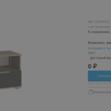
Пн-Вс 10:00-19:00
+7 (962) 432-92-66
+7 (800)-700-79-39
Арт. 72 044 611
нет в наличии
globusmebel-
К сожалению, 
zhelek@mail.ru
Возможно, ва
комодам и ту
Цвет
Железноводск
Дуб Серый Кр
пос. Иноземцево, ул.
0 ₽
Гагарина 210а, ТЦ
«Пассаж», 1 этаж
Уточнит
Пн-Вс 9:00-19:00
Цена действитель
отличаться от це
+7 (906) 475-19-07
Нашли деш
+7 (800) 700-79-39
passage5@mail.ru