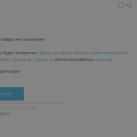
товара нет в наличии.
м будет интересно:
Декор для дома
,
Комоды
,
Комплектующие к
мбам
,
Обувницы
,
Тумбы
— или воспользуйтесь
поиском.
афт/Графит
ь цену
на только для интернет магазина и может
н в розничных магазинах
евле?