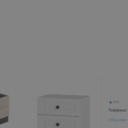
Минеральные Воды
Ул. Дружбы, 41а, корпус
1
Пн-Вс 9:00-19:00
+7 (906) 475-19-42
+7 (800) 700-79-39
family@mebel-globus.ru
0
(0)
Тиффани 
Под заказ