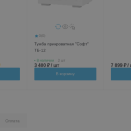
0
(0)
Тумба прикроватная "Софт"
ТБ-12
В наличии
2 шт
3 400 ₽ / шт
7 899 ₽ /
В корзину
Оплата