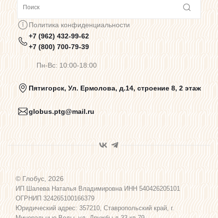
Сотрудничество
Политика конфиденциальности
+7 (962) 432-99-62
Предупреждения о цветопередаче
+7 (800) 700-79-39
Пн-Вс: 10:00-18:00
Политика конфиденциальности
Пятигорск, Ул. Ермолова, д.14, строение 8, 2 этаж
globus.ptg@mail.ru
Пользовательское соглашение
Договор оферты
© Глобус, 2026
Программа лояльности
ИП Шалева Наталья Владимировна ИНН 540426205101
ОГРНИП 324265100166379
Юридический адрес: 357210, Ставропольский край, г.
Карта сайта
Минеральные Воды, ул. Дружбы д.33 кв.79