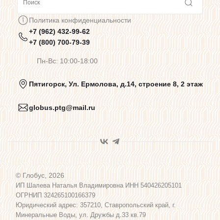
Сотрудничество
Политика конфиденциальности
+7 (962) 432-99-62
Предупреждения о цветопередаче
+7 (800) 700-79-39
Пн-Вс: 10:00-18:00
Политика конфиденциальности
Пятигорск, Ул. Ермолова, д.14, строение 8, 2 этаж
globus.ptg@mail.ru
Пользовательское соглашение
Договор оферты
© Глобус, 2026
Программа лояльности
ИП Шалева Наталья Владимировна ИНН 540426205101
ОГРНИП 324265100166379
Юридический адрес: 357210, Ставропольский край, г.
Карта сайта
Минеральные Воды, ул. Дружбы д.33 кв.79