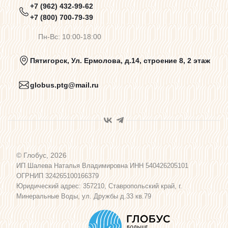
+7 (962) 432-99-62
Предупреждения о цветопередаче
+7 (800) 700-79-39
Пн-Вс: 10:00-18:00
Политика конфиденциальности
Пятигорск, Ул. Ермолова, д.14, строение 8, 2 этаж
globus.ptg@mail.ru
Пользовательское соглашение
Договор оферты
© Глобус, 2026
Программа лояльности
ИП Шалева Наталья Владимировна ИНН 540426205101
ОГРНИП 324265100166379
Юридический адрес: 357210, Ставропольский край, г.
Карта сайта
Минеральные Воды, ул. Дружбы д.33 кв.79