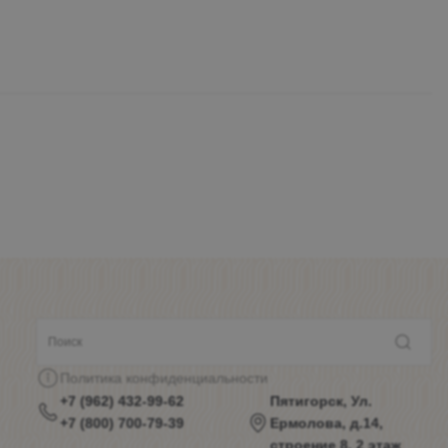
Политика конфиденциальности
+7 (962) 432-99-62
Пятигорск, Ул.
+7 (800) 700-79-39
Ермолова, д.14,
строение 8, 2 этаж