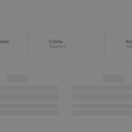
Пн-Вс 10:00-19:00
+7 (962) 432-92-66
+7 (800)-700-79-39
globusmebel-
олки
Столы
Ко
zhelek@mail.ru
Товаров 3
Тов
Железноводск
пос. Иноземцево, ул.
Гагарина 210а, ТЦ
«Пассаж», 1 этаж
Пн-Вс 9:00-19:00
+7 (906) 475-19-07
+7 (800) 700-79-39
passage5@mail.ru