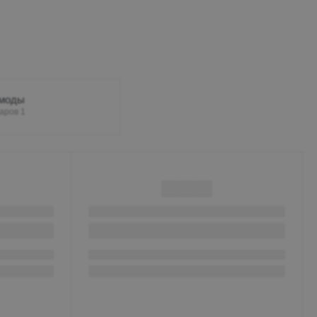
моды
аров 1