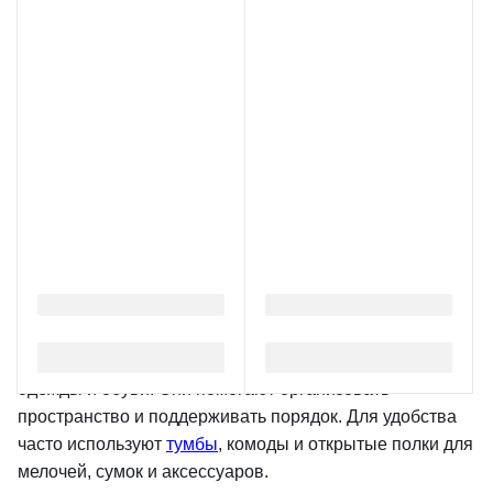
Прихожая — визитная карточка
дома в Пятигорске
Прихожая — это первая комната, которую видят гости
при входе в дом. Она выполняет функциональную
роль: здесь снимают верхнюю одежду, обувь и
аксессуары, а также хранится сезонная одежда и
предметы первой необходимости. Прихожая задаёт
стиль и настроение всему интерьеру, создавая первое
впечатление о доме.
Главная мебель для прихожей
Основой прихожей являются
шкафы
и гардеробы для
одежды и обуви. Они помогают организовать
пространство и поддерживать порядок. Для удобства
часто используют
тумбы
, комоды и открытые полки для
мелочей, сумок и аксессуаров.