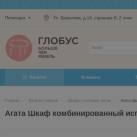
Пятигорск
Ул. Ермолова, д.14, строение 8, 2 этаж
Каталог
Комнаты
Главная
—
Каталог товаров
—
Шкафы, стеллажи, полки
—
Агата Шк
Агата Шкаф комбинированный исп