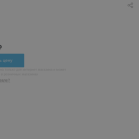
₽
ь цену
на только для интернет магазина и может
н в розничных магазинах
евле?