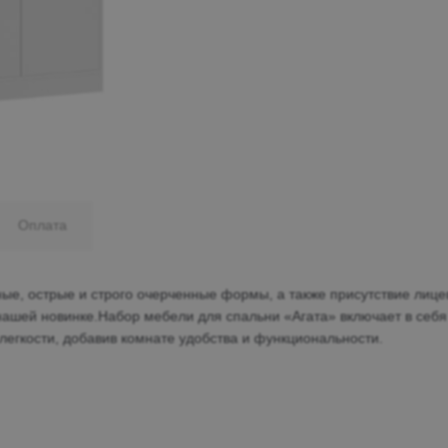
Минеральные Воды
Ул. Дружбы, 41а, корпус
1
Пн-Вс 9:00-19:00
+7 (906) 475-19-42
+7 (800) 700-79-39
Оплата
family@mebel-globus.ru
ые, острые и строго очерченные формы, а также присутствие лиц
нашей новинке.Набор мебели для спальни «Агата» включает в себя
легкости, добавив комнате удобства и функциональности.