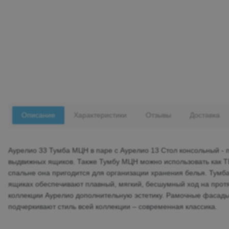
Описание
Характеристики
Отзывы
Доставка
Аурелио 33 Тумба МЦН в паре с Аурелио 13 Стол консольный - п
выдвижных ящиков. Также Тумбу МЦН можно использовать как ТВ-
спальне она пригодится для организации хранения белья. Тум
ящиках обеспечивают плавный, мягкий, бесшумный ход на протя
коллекции Аурелио дополнительную эстетику. Рамочные фасад
подчеркивают стиль всей коллекции – современная классика.