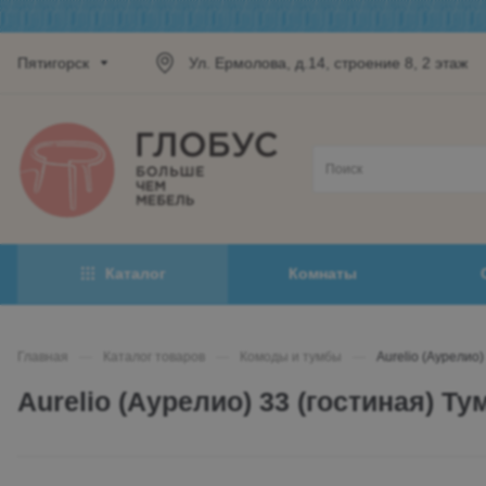
Пятигорск
Ул. Ермолова, д.14, строение 8, 2 этаж
Каталог
Комнаты
Главная
—
Каталог товаров
—
Комоды и тумбы
—
Aurelio (Аурелио)
Aurelio (Аурелио) 33 (гостиная) Ту