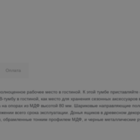
Минеральные Воды
Ул. Дружбы, 41а, корпус
1
Пн-Вс 9:00-19:00
+7 (906) 475-19-42
+7 (800) 700-79-39
Оплата
family@mebel-globus.ru
олноценное рабочее место в гостиной. К этой тумбе приставляйте 
тумбу в гостиной, как место для хранения сезонных аксессуаров в
ба на опорах из МДФ высотой 80 мм. Шариковые направляющие пол
жении всего срока эксплуатации. Донья ящиков в древесном деко
ы, обрамленные тонким профилем МДФ, и черные металлические р