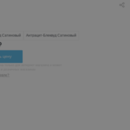
д Сатиновый
Антрацит-Блеквуд Сатиновый
₽
ь цену
на только для интернет магазина и может
н в розничных магазинах
евле?