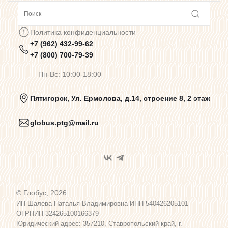
Сотрудничество
Политика конфиденциальности
+7 (962) 432-99-62
Предупреждения о цветопередаче
+7 (800) 700-79-39
Пн-Вс: 10:00-18:00
Политика конфиденциальности
Пятигорск, Ул. Ермолова, д.14, строение 8, 2 этаж
globus.ptg@mail.ru
Пользовательское соглашение
Договор оферты
© Глобус, 2026
Программа лояльности
ИП Шалева Наталья Владимировна ИНН 540426205101
ОГРНИП 324265100166379
Юридический адрес: 357210, Ставропольский край, г.