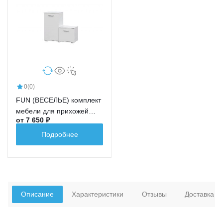
0
(0)
FUN (ВЕСЕЛЬЕ) комплект
мебели для прихожей
от 7 650 ₽
КП-1
Подробнее
Описание
Характеристики
Отзывы
Доставка