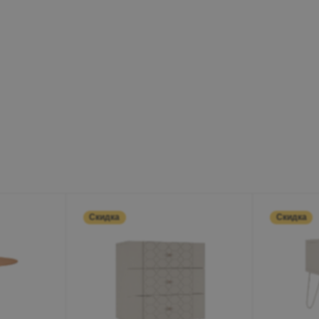
Минеральные Воды
Ул. Дружбы, 41а, корпус
1
Пн-Вс 9:00-19:00
+7 (906) 475-19-42
+7 (800) 700-79-39
family@mebel-globus.ru
Скидка
Скидка