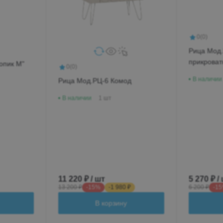
0
(0)
Рица Мод
прикроват
опик М"
0
(0)
В наличии
Рица Мод.РЦ-6 Комод
В наличии
1 шт
11 220 ₽ / шт
5 270 ₽ /
13 200 ₽
-15%
-1 980 ₽
6 200 ₽
-1
В корзину