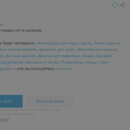
 шт
товара нет в наличии.
м будет интересно:
Аксессуары для сада и дачи
,
Аксессуары и
е к мягкой мебели
,
Ароматы для дома
,
Вешалки костюмные
,
ма
,
Детские домики
,
Домики для животных
,
Ковры
,
Кровати
,
борудование
,
Матрасы и чехлы
,
Покрывала, пледы
,
Свет
,
дства
— или воспользуйтесь
поиском.
ь цену
Быстрый заказ
на только для интернет магазина и может
н в розничных магазинах
евле?