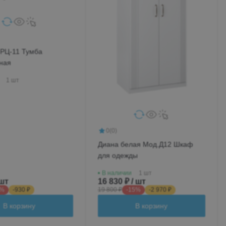
.РЦ-11 Тумба
ная
1 шт
0
(0)
Диана белая Мод.Д12 Шкаф
для одежды
В наличии
1 шт
 шт
16 830 ₽ / шт
5%
-930 ₽
19 800 ₽
-15%
-2 970 ₽
В корзину
В корзину