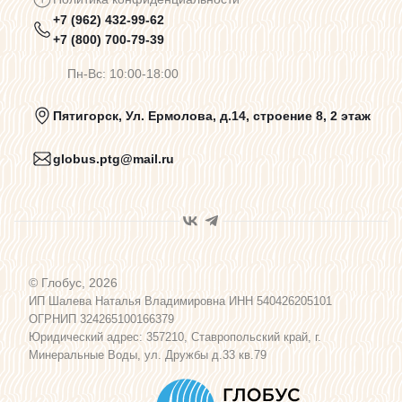
+7 (962) 432-99-62
Предупреждения о цветопередаче
+7 (800) 700-79-39
Пн-Вс: 10:00-18:00
Политика конфиденциальности
Пятигорск, Ул. Ермолова, д.14, строение 8, 2 этаж
globus.ptg@mail.ru
Пользовательское соглашение
Договор оферты
© Глобус, 2026
Программа лояльности
ИП Шалева Наталья Владимировна ИНН 540426205101
ОГРНИП 324265100166379
Юридический адрес: 357210, Ставропольский край, г.
Карта сайта
Минеральные Воды, ул. Дружбы д.33 кв.79