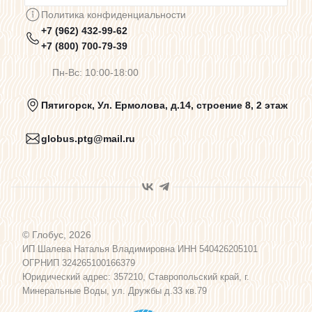
Политика конфиденциальности
+7 (962) 432-99-62
Предупреждения о цветопередаче
+7 (800) 700-79-39
Пн-Вс: 10:00-18:00
Политика конфиденциальности
Пятигорск, Ул. Ермолова, д.14, строение 8, 2 этаж
globus.ptg@mail.ru
Пользовательское соглашение
Договор оферты
© Глобус, 2026
Программа лояльности
ИП Шалева Наталья Владимировна ИНН 540426205101
ОГРНИП 324265100166379
Юридический адрес: 357210, Ставропольский край, г.
Карта сайта
Минеральные Воды, ул. Дружбы д.33 кв.79