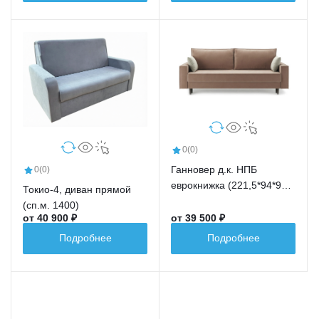
0
(0)
Ганновер д.к. НПБ
0
(0)
еврокнижка (221,5*94*91,5
Токио-4, диван прямой
сп.м.191,5*148)
(сп.м. 1400)
от 40 900 ₽
от 39 500 ₽
Подробнее
Подробнее