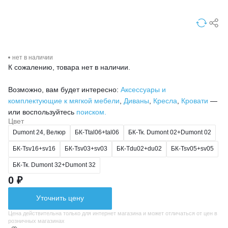
нет в наличии
К сожалению, товара нет в наличии.
Возможно, вам будет интересно:
Аксессуары и
комплектующие к мягкой мебели
,
Диваны
,
Кресла
,
Кровати
—
или воспользуйтесь
поиском.
Цвет
Dumont 24, Велюр
БК-Ttal06+tal06
БК-Тк. Dumont 02+Dumont 02
БК-Tsv16+sv16
БК-Tsv03+sv03
БК-Тdu02+du02
БК-Tsv05+sv05
БК-Тк. Dumont 32+Dumont 32
0 ₽
Уточнить цену
Цена действительна только для интернет магазина и может отличаться от цен в
розничных магазинах