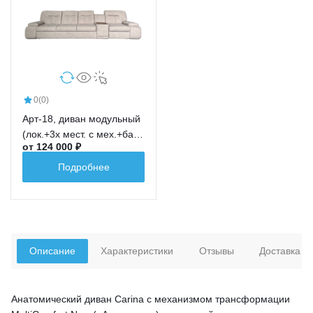
0
(0)
Арт-18, диван модульный
(лок.+3х мест. с мех.+бар
от 124 000 ₽
новый+ср.кр.+лок.)
Подробнее
Описание
Характеристики
Отзывы
Доставка
Анатомический диван Carina c механизмом трансформации