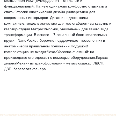
MultiComfort New («Аккордеон») – стильный и
функциональный. На нем одинаково комфортно отдыхать и
спать.Строгий классический дизайн универсален для
современных интерьеров. Диван и подлокотники –
компактные: модель актуальна для малогабаритных квартир и
квартир-студий.МатрасВысокий, уникальный для такого вида
трансформации. В основе – 7-зональный блок независимых
пружин NanoPocket, бережно поддерживает позвоночник в
анатомически правильном положении.ПодушкиВ
комплектацию не входят.ЧехолУсловно-съемный: на
производстве его одевают с помощью оборудования.Каркас
диванаМеханизм трансформации - металлокаркас, ЛДСП,
ДВП, березовая фанера.