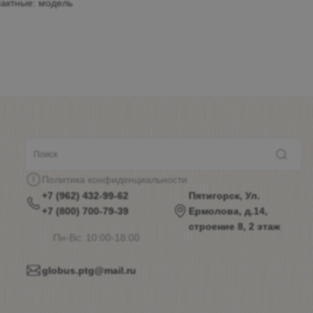
пактные: модель
Политика конфиденциальности
+7 (962) 432-99-62
Пятигорск, Ул.
+7 (800) 700-79-39
Ермолова, д.14,
строение 8, 2 этаж
Пн-Вс: 10:00-18:00
globus.ptg@mail.ru