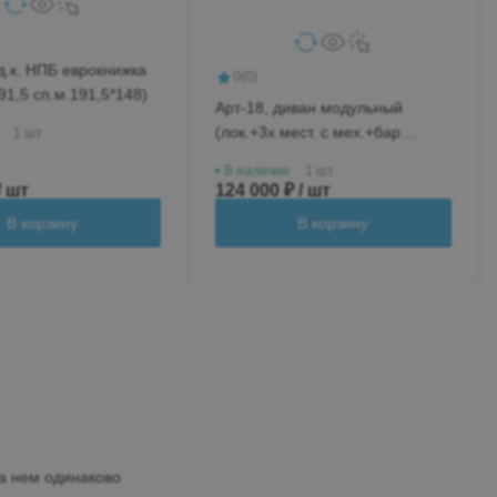
д.к. НПБ еврокнижка
0
(0)
91,5 сп.м.191,5*148)
Арт-18, диван модульный
(лок.+3х мест. с мех.+бар
1 шт
новый+ср.кр.+лок.)
В наличии
1 шт
/ шт
124 000 ₽ / шт
В корзину
В корзину
а нем одинаково