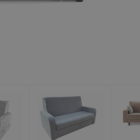
Минеральные Воды
Ул. Дружбы, 41а, корпус
1
Пн-Вс 9:00-19:00
+7 (906) 475-19-42
+7 (800) 700-79-39
family@mebel-globus.ru