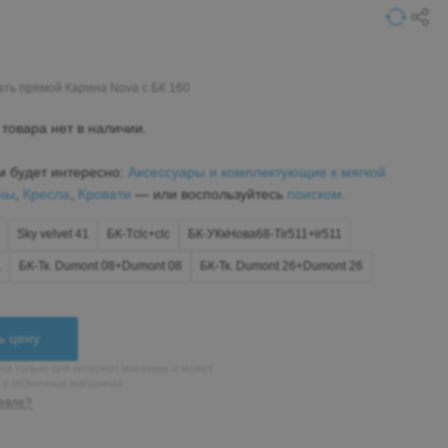
ать прямой Карина Nova с БК 160
товара нет в наличии.
м будет интересно:
Аксессуары и комплектующие к мягкой
ны
,
Кресла
,
Кровати
— или воспользуйтесь
поиском.
Sky velvet 41
БК-Тclc+clc
БК-УКкНова68-Tir511+ir511
1
БК-Тк. Dumont 08+Dumont 08
БК-Тк. Dumont 26+Dumont 26
ь цену
на только для интернет магазина и может
н в розничных магазинах
евле?