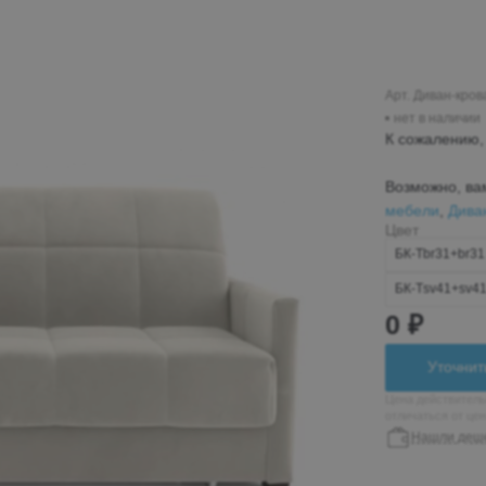
Пн-Вс 10:00-19:00
+7 (962) 432-92-66
+7 (800)-700-79-39
Арт. Диван-кров
нет в наличии
globusmebel-
К сожалению, 
zhelek@mail.ru
Возможно, ва
мебели
,
Дива
Цвет
Железноводск
БК-Тbr31+br31
пос. Иноземцево, ул.
БК-Тsv41+sv4
Гагарина 210а, ТЦ
«Пассаж», 1 этаж
0 ₽
Пн-Вс 9:00-19:00
Уточнит
+7 (906) 475-19-07
Цена действитель
отличаться от це
+7 (800) 700-79-39
Нашли деш
passage5@mail.ru