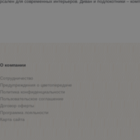
ерсален для современных интерьеров. Диван и подлокотники – ком
О компании
Сотрудничество
Предупреждения о цветопередаче
Политика конфиденциальности
Пользовательское соглашение
Договор оферты
Программа лояльности
Карта сайта