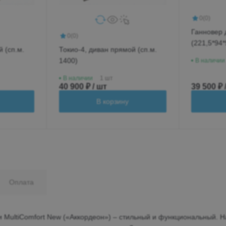
0
(0)
Ганновер 
0
(0)
(221,5*94*
 (сп.м.
Токио-4, диван прямой (сп.м.
1400)
В наличии
В наличии
1 шт
40 900 ₽ / шт
39 500 ₽ 
В корзину
Оплата
 MultiComfort New («Аккордеон») – стильный и функциональный. Н