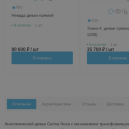
0
(0)
Невада диван прямой
0
(0)
В наличии
1 шт
Токио-4, диван прямой
1200)
В наличии
1 шт
80 600 ₽ / шт
35 700 ₽ / шт
В корзину
В корзину
Описание
Характеристики
Отзывы
Доставка
Анатомический диван Carina Nova c механизмом трансформации