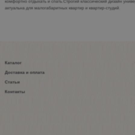
комфортно отдыхать и спать.Строгий классический дизайн унив
актуальна для малогабаритных квартир и квартир-студий.
Каталог
Доставка и оплата
Статьи
Контакты