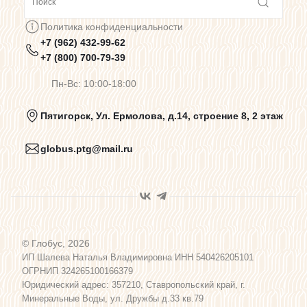
Сотрудничество
Политика конфиденциальности
+7 (962) 432-99-62
Предупреждения о цветопередаче
+7 (800) 700-79-39
Пн-Вс: 10:00-18:00
Политика конфиденциальности
Пятигорск, Ул. Ермолова, д.14, строение 8, 2 этаж
globus.ptg@mail.ru
Пользовательское соглашение
Договор оферты
© Глобус, 2026
Программа лояльности
ИП Шалева Наталья Владимировна ИНН 540426205101
ОГРНИП 324265100166379
Юридический адрес: 357210, Ставропольский край, г.
Карта сайта
Минеральные Воды, ул. Дружбы д.33 кв.79