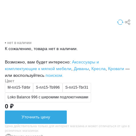
нет в наличии
К сожалению, товара нет в наличии.
Возможно, вам будет интересно:
Аксессуары и
комплектующие к мягкой мебели
,
Диваны
,
Кресла
,
Кровати
—
или воспользуйтесь
поиском.
Цвет
М-пл15-Tdrbr
S-пл15-Tb996
S-пл15-Тbr31
Loko Balance 996 c широкими подлокотниками
0 ₽
Уточнить цену
Цена действительна только для интернет магазина и может отличаться от цен в
розничных магазинах