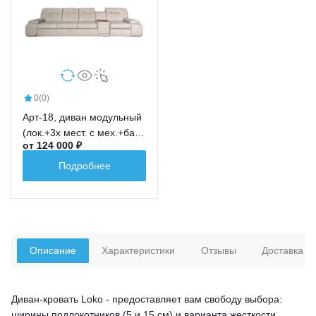
0
(0)
Арт-18, диван модульный
(лок.+3х мест. с мех.+бар
от 124 000 ₽
новый+ср.кр.+лок.)
Подробнее
Описание
Характеристики
Отзывы
Доставка
Диван-кровать Loko - предоставляет вам свободу выбора:
ширины подлокотников (5 и 15 см) и варианта жесткости