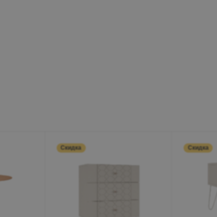
Минеральные Воды
Ул. Дружбы, 41а, корпус
1
Пн-Вс 9:00-19:00
+7 (906) 475-19-42
+7 (800) 700-79-39
family@mebel-globus.ru
Скидка
Скидка