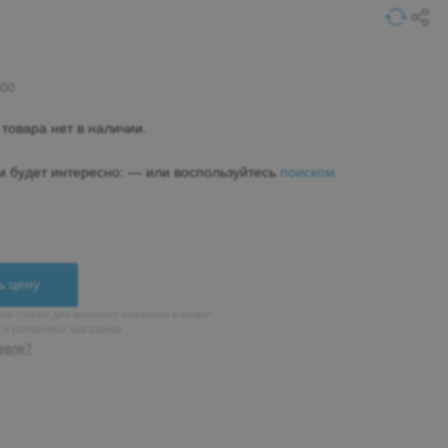
000
товара нет в наличии.
м будет интересно: — или воспользуйтесь
поиском.
ь цену
на только для интернет магазина и может
н в розничных магазинах
евле?