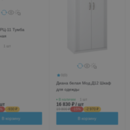
.РЦ-11 Тумба
ная
1 шт
0
(0)
Диана белая Мод.Д12 Шкаф
для одежды
В наличии
1 шт
 шт
16 830 ₽ / шт
5%
-930 ₽
19 800 ₽
-15%
-2 970 ₽
В корзину
В корзину