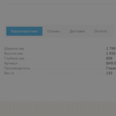
Характеристики
Отзывы
Доставка
Оплата
Ширина мм
1 799
Высота мм
1 815
Глубина мм
658
Артикул
БН9.0
Производитель
Глазо
Вес кг
133