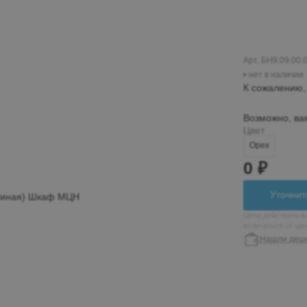
Пн-Вс 10:00-19:00
+7 (962) 432-92-66
+7 (800)-700-79-39
Арт. БН9.09.00.
нет в наличии
globusmebel-
К сожалению, 
zhelek@mail.ru
Возможно, ва
Цвет
Железноводск
Орех
0 ₽
пос. Иноземцево, ул.
Гагарина 210а, ТЦ
Уточнит
«Пассаж», 1 этаж
Цена действитель
Пн-Вс 9:00-19:00
отличаться от це
Нашли деш
+7 (906) 475-19-07
+7 (800) 700-79-39
passage5@mail.ru