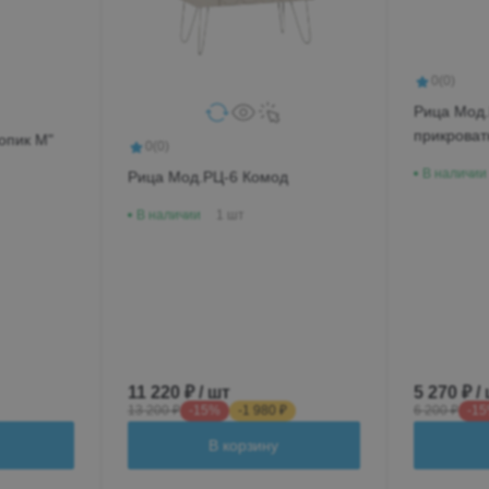
0
(0)
Рица Мод
прикроват
опик М"
0
(0)
В наличии
Рица Мод.РЦ-6 Комод
В наличии
1 шт
11 220 ₽ / шт
5 270 ₽ /
13 200 ₽
-15%
-1 980 ₽
6 200 ₽
-1
В корзину