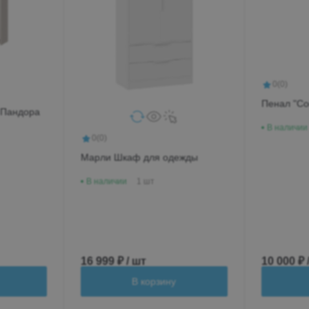
0
(0)
Пенал "Со
 Пандора
В наличии
0
(0)
Марли Шкаф для одежды
В наличии
1 шт
16 999 ₽ / шт
10 000 ₽ 
В корзину