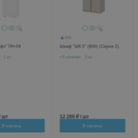
0
(0)
фт" ПН-04
Шкаф "ШК 5" (800) (Серия 2)
1 шт
В наличии
3 шт
/ шт
12 200 ₽ / шт
В корзину
В корзину