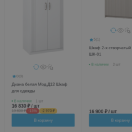
5
(1)
Шкаф 2-х створчатый
ШК-01
В наличии
2 шт
0
(0)
Диана белая Мод.Д12 Шкаф
для одежды
В наличии
1 шт
16 830 ₽ / шт
19 800 ₽
-15%
-2 970 ₽
16 900 ₽ / шт
В корзину
В корзину