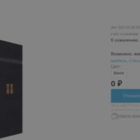
Пн-Вс 10:00-19:00
+7 (962) 432-92-66
+7 (800)-700-79-39
Арт. БН.33.08.0
нет в наличии
globusmebel-
К сожалению, 
zhelek@mail.ru
Возможно, ва
мебели
,
Стел
Цвет
Железноводск
Венге
пос. Иноземцево, ул.
0 ₽
Гагарина 210а, ТЦ
«Пассаж», 1 этаж
Уточнит
Пн-Вс 9:00-19:00
Цена действитель
отличаться от це
+7 (906) 475-19-07
Нашли деш
+7 (800) 700-79-39
passage5@mail.ru