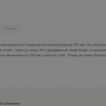
Оплата
комплектуется стационарной штангой длиной 757 мм. На ней можн
е полки - сверху и снизу. Этот двухдверный шкаф входит в прогр
я и увеличения на 150 мм с шагом в 1 мм. Теперь не нужно беспоко
О компании