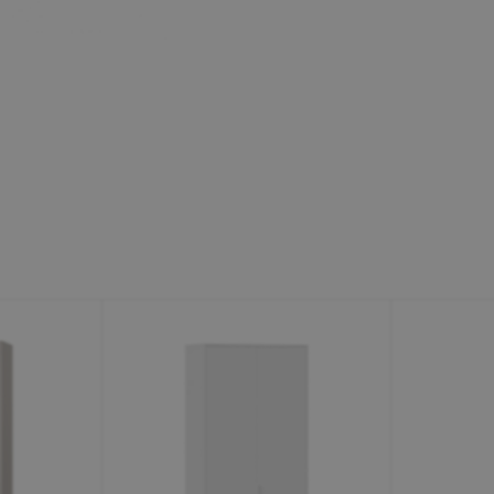
Минеральные Воды
Ул. Дружбы, 41а, корпус
1
Пн-Вс 9:00-19:00
+7 (906) 475-19-42
+7 (800) 700-79-39
family@mebel-globus.ru