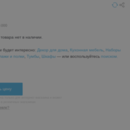
0.000
товара нет в наличии.
м будет интересно:
Декор для дома
,
Кухонная мебель
,
Наборы
лажи и полки
,
Тумбы
,
Шкафы
— или воспользуйтесь
поиском.
ь цену
на только для интернет магазина и может
н в розничных магазинах
евле?