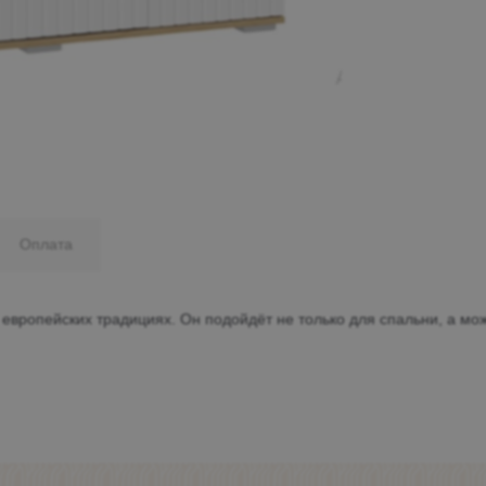
Минеральные Воды
Ул. Дружбы, 41а, корпус
1
Пн-Вс 9:00-19:00
+7 (906) 475-19-42
+7 (800) 700-79-39
Оплата
family@mebel-globus.ru
ропейских традициях. Он подойдёт не только для спальни, а мож