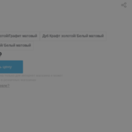
лотой/Графит матовый
Дуб Крафт золотой/ Белый матовый
ый/ Белый матовый
₽
ь цену
на только для интернет магазина и может
н в розничных магазинах
евле?