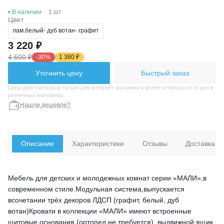
В наличии
1 шт
Цвет
лам.белый- дуб вотан- графит
3 220 ₽
4 600 ₽
-30%
1 380 ₽
Уточнить цену
Быстрый заказ
Цена действительна только для интернет магазина и может отличаться от цен в
розничных магазинах
Нашли дешевле?
Описание
Характеристики
Отзывы
Доставка
Мебель для детских и молодежных комнат серии «МАЛИ»,в
современном стиле.Модульная система,выпускается
всочетании трѐх декоров ЛДСП (графит, белый, дуб
вотан)Кровати в коллекции «МАЛИ» имеют встроенные
щитовые основания (ортопед не требуется), выдвижной ящик