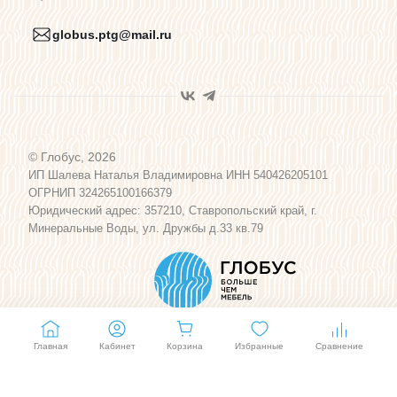
globus.ptg@mail.ru
Пользовательское соглашение
Договор оферты
© Глобус, 2026
Программа лояльности
ИП Шалева Наталья Владимировна ИНН 540426205101
ОГРНИП 324265100166379
Юридический адрес: 357210, Ставропольский край, г.
Карта сайта
Минеральные Воды, ул. Дружбы д.33 кв.79
Главная
Кабинет
Корзина
Избранные
Сравнение