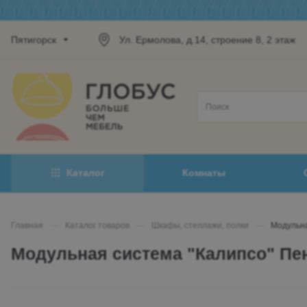
Пятигорск
Ул. Ермолова, д.14, строение 8, 2 этаж
Каталог
Комнаты
Главная
—
Каталог товаров
—
Шкафы, стеллажи, полки
—
Модульна
Модульная система "Калипсо" Пе