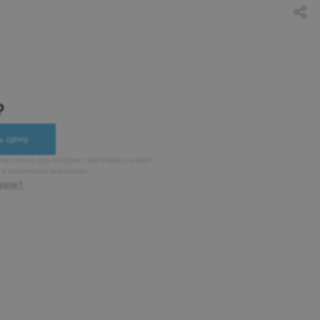
₽
ь цену
на только для интернет магазина и может
н в розничных магазинах
евле?