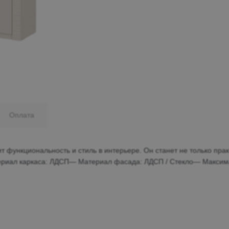
Минеральные Воды
Ул. Дружбы, 41а, корпус
1
Пн-Вс 9:00-19:00
+7 (906) 475-19-42
+7 (800) 700-79-39
Оплата
family@mebel-globus.ru
т функциональность и стиль в интерьере. Он станет не только пр
ериал каркаса: ЛДСП— Материал фасада: ЛДСП / Стекло— Максима