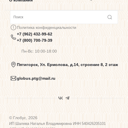
О компании
Сотрудничество
Политика конфиденциальности
+7 (962) 432-99-62
Предупреждения о цветопередаче
+7 (800) 700-79-39
Пн-Вс: 10:00-18:00
Политика конфиденциальности
Пятигорск, Ул. Ермолова, д.14, строение 8, 2 этаж
globus.ptg@mail.ru
Пользовательское соглашение
Договор оферты
© Глобус, 2026
Программа лояльности
ИП Шалева Наталья Владимировна ИНН 540426205101