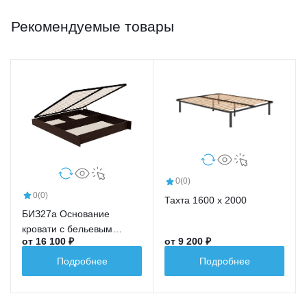
Рекомендуемые товары
0
(0)
0
(0)
Тахта 1600 х 2000
БИЗ27а Основание
кровати с бельевым
от 16 100 ₽
от 9 200 ₽
ящиком (1600х2000)
Подробнее
Подробнее