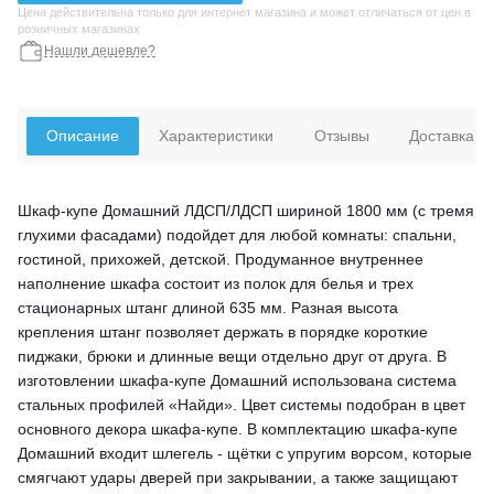
Цена действительна только для интернет магазина и может отличаться от цен в
розничных магазинах
Нашли дешевле?
Описание
Характеристики
Отзывы
Доставка
Шкаф-купе Домашний ЛДСП/ЛДСП шириной 1800 мм (с тремя
глухими фасадами) подойдет для любой комнаты: спальни,
гостиной, прихожей, детской. Продуманное внутреннее
наполнение шкафа состоит из полок для белья и трех
стационарных штанг длиной 635 мм. Разная высота
крепления штанг позволяет держать в порядке короткие
пиджаки, брюки и длинные вещи отдельно друг от друга. В
изготовлении шкафа-купе Домашний использована система
стальных профилей «Найди». Цвет системы подобран в цвет
основного декора шкафа-купе. В комплектацию шкафа-купе
Домашний входит шлегель - щётки с упругим ворсом, которые
смягчают удары дверей при закрывании, а также защищают